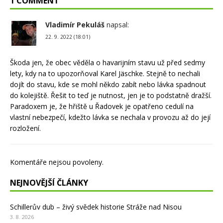
1 COMMENT
Vladimír Pekuláš
napsal:
22. 9. 2022 (18:01)
Škoda jen, že obec věděla o havarijním stavu už před sedmy
lety, kdy na to upozorňoval Karel Jäschke. Stejně to nechali
dojít do stavu, kde se mohl někdo zabít nebo lávka spadnout
do kolejiště. Řešit to teď je nutnost, jen je to podstatně dražší.
Paradoxem je, že hřiště u Řadovek je opatřeno cedulí na
vlastní nebezpečí, kdežto lávka se nechala v provozu až do její
rozložení.
Komentáře nejsou povoleny.
NEJNOVĚJŠÍ ČLÁNKY
Schillerův dub – živý svědek historie Stráže nad Nisou
3. 8. 2026