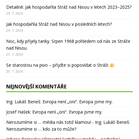
Detailně: Jak hospodařila Stráž nad Nisou v letech 2023–2025?
24. 7. 2026
Jak hospodařila Stráž nad Nisou v posledních letech?
24. 7. 2026
Noc, kdy přijely tanky. Srpen 1968 pohledem od nás ze Stráže
nad Nisou
23. 7. 2026
Se starostou na pivo – přijďte si popovídat o Stráži
20. 7. 2026
NEJNOVĚJŠÍ KOMENTÁŘE
Ing. Lukáš Beneš
:
Evropa není „oni“. Evropa jsme my.
Josef Hašek
:
Evropa není „oni“. Evropa jsme my.
Nerozumíme si … média nás totiž klamou! - Ing. Lukáš Beneš
:
Nerozumíme si … kdo za to může?