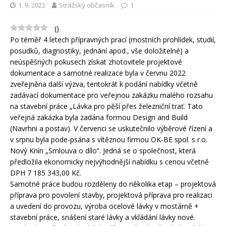
1. 9. 2022
Strážský občasník
1
(
)
Po téměř 4 letech přípravných prací (mostních prohlídek, studií,
posudků, diagnostiky, jednání apod., vše doložitelné) a
neúspěšných pokusech získat zhotovitele projektové
dokumentace a samotné realizace byla v červnu 2022
zveřejněna další výzva, tentokrát k podání nabídky včetně
zadávací dokumentace pro veřejnou zakázku malého rozsahu
na stavební práce „Lávka pro pěší přes železniční trať. Tato
veřejná zakázka byla zadána formou Design and Build
(Navrhni a postav). V červenci se uskutečnilo výběrové řízení a
v srpnu byla pode-psána s vítěznou firmou OK-BE spol. s r.o.
Nový Knín „Smlouva o dílo“. Jedná se o společnost, která
předložila ekonomicky nejvýhodnější nabídku s cenou včetně
DPH 7 185 343,00 Kč.
Samotné práce budou rozděleny do několika etap – projektová
příprava pro povolení stavby, projektová příprava pro realizaci
a uvedení do provozu, výroba ocelové lávky v mostárně +
stavební práce, snášení staré lávky a vkládání lávky nové.