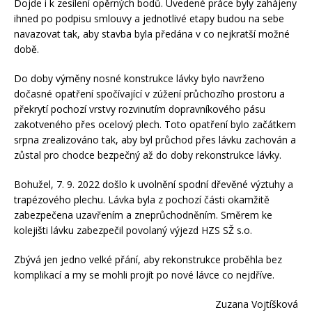
Dojde i k zesílení opěrných bodů. Uvedené práce byly zahájeny
ihned po podpisu smlouvy a jednotlivé etapy budou na sebe
navazovat tak, aby stavba byla předána v co nejkratší možné
době.
Do doby výměny nosné konstrukce lávky bylo navrženo
dočasné opatření spočívající v zúžení průchozího prostoru a
překrytí pochozí vrstvy rozvinutím dopravníkového pásu
zakotveného přes ocelový plech. Toto opatření bylo začátkem
srpna zrealizováno tak, aby byl průchod přes lávku zachován a
zůstal pro chodce bezpečný až do doby rekonstrukce lávky.
Bohužel, 7. 9. 2022 došlo k uvolnění spodní dřevěné výztuhy a
trapézového plechu. Lávka byla z pochozí části okamžitě
zabezpečena uzavřením a zneprůchodněním. Směrem ke
kolejišti lávku zabezpečil povolaný výjezd HZS SŽ s.o.
Zbývá jen jedno velké přání, aby rekonstrukce proběhla bez
komplikací a my se mohli projít po nové lávce co nejdříve.
Zuzana Vojtíšková