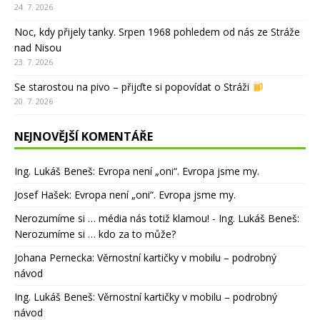
24. 7. 2026
Noc, kdy přijely tanky. Srpen 1968 pohledem od nás ze Stráže
nad Nisou
23. 7. 2026
Se starostou na pivo – přijďte si popovídat o Stráži
20. 7. 2026
NEJNOVĚJŠÍ KOMENTÁŘE
Ing. Lukáš Beneš
:
Evropa není „oni“. Evropa jsme my.
Josef Hašek
:
Evropa není „oni“. Evropa jsme my.
Nerozumíme si … média nás totiž klamou! - Ing. Lukáš Beneš
:
Nerozumíme si … kdo za to může?
Johana Pernecka
:
Věrnostní kartičky v mobilu – podrobný
návod
Ing. Lukáš Beneš
:
Věrnostní kartičky v mobilu – podrobný
návod