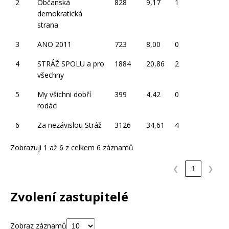
2
Občanská
828
9,17
1
demokratická
strana
3
ANO 2011
723
8,00
0
4
STRÁŽ SPOLU a pro
1884
20,86
2
všechny
5
My všichni dobří
399
4,42
0
rodáci
6
Za nezávislou Stráž
3126
34,61
4
Zobrazuji 1 až 6 z celkem 6 záznamů
❮
1
❯
Zvolení zastupitelé
Zobraz záznamů