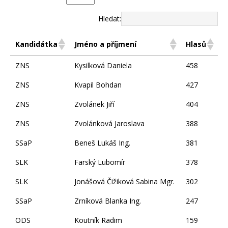
Hledat:
Kandidátka
Jméno a příjmení
Hlasů
ZNS
Kysilková Daniela
458
ZNS
Kvapil Bohdan
427
ZNS
Zvolánek Jiří
404
ZNS
Zvolánková Jaroslava
388
SSaP
Beneš Lukáš Ing.
381
SLK
Farský Lubomír
378
SLK
Jonášová Čižiková Sabina Mgr.
302
SSaP
Zrníková Blanka Ing.
247
ODS
Koutník Radim
159