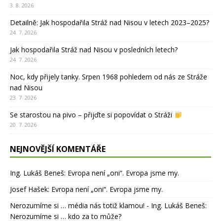
3. 8. 2026
Detailně: Jak hospodařila Stráž nad Nisou v letech 2023–2025?
24. 7. 2026
Jak hospodařila Stráž nad Nisou v posledních letech?
24. 7. 2026
Noc, kdy přijely tanky. Srpen 1968 pohledem od nás ze Stráže
nad Nisou
23. 7. 2026
Se starostou na pivo – přijďte si popovídat o Stráži
20. 7. 2026
NEJNOVĚJŠÍ KOMENTÁŘE
Ing. Lukáš Beneš
:
Evropa není „oni“. Evropa jsme my.
Josef Hašek
:
Evropa není „oni“. Evropa jsme my.
Nerozumíme si … média nás totiž klamou! - Ing. Lukáš Beneš
:
Nerozumíme si … kdo za to může?