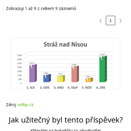
Zobrazuji 1 až 9 z celkem 9 záznamů
❮
1
❯
Zdroj
volby.cz
Jak užitečný byl tento příspěvek?
Kliknutím na hvězdičku to ohodnoťte!