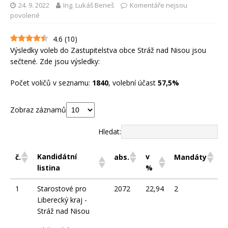
24. 9. 2022
Ing. Lukáš Beneš
Komentáře nejsou
povolené
4.6
(
10
)
Výsledky voleb do Zastupitelstva obce Stráž nad Nisou jsou
sečtené. Zde jsou výsledky:
Počet voličů v seznamu:
1840
, volební účast
57,5%
Zobraz záznamů
Hledat:
Kandidátní
v
č.
abs.
Mandáty
listina
%
1
Starostové pro
2072
22,94
2
Liberecký kraj -
Stráž nad Nisou