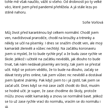
tohle mě však naučilo, vážit si všeho. Od drobností po ty velké
věci, které jsem před pandemií přehlížela. A já stále lezu po
stěně nahoru.
Sofie Vorlová
Můj život před karanténou byl celkem normální. Chodil jsem
ven, navštěvoval prarodiče, chodil na kroužky a tréninky a
někdy se učil na písemky. I dnes se snažím chodit ven, ale moji
kamarádi zlenivěli a vůbec nechtějí. Na začátku koronaviru
jsem si myslel, že to bude rychle pryč a že budu zase rychle ve
škole. Jelikož i učitelé na začátku nevěděli, jak dlouho to bude
trvat, tak nám nedávali písemky ani testy, tak jsem se přestal
učit. Když se potom vědělo, že to bude na dlouho, začaly se
dávat testy přes online, tak jsem vůbec nic nevěděl a dostával
jsem špatné známky. Pak když jsem to i já zjistil, tak jsem se
začal učit. Dnes když se má zase začít chodit do škol, musím
se hodně učit. Je super, že zase chodíme do školy, protože
můžu znovu vidět kamarády a znovu se normálně bavit. Jelikož
se to už zase rychle vrací do normálu, vracím se do normálu i
já.