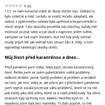
0
(
0
)
17.5. se nám konečně vrátili do školy všichni žáci. Setkání to
bylo srdečné a milé. Leckdo se snažil, leckdo zalajdačil, ale
radost z opětovného setkání byla upřímná a bezprostřední u
všech stejně. Tato zkouška prověřila nás všechny, každý měl
možnost poznat sebe a své okolí v naprosto jiném světle,
zamyslet se nad svým životem, více než kdy jindy vnímat
osudy jiných lidí. Jak vnímali tuto situaci žáci 8. třídy, o tom
vypovídají následující ukázky slohů:
Můj život před karanténou a dnes…
Před pandemií jsem měla, řekla bych, docela bezstarostný
život. Řešila jsem ve svém puberťáckém světě problémy
velikosti drobků. Jasně, každý problém je problém a nezáleží
na tom, jak moc velký je, ale přece jen s příchodem pandemie
jsem teprve začala pociťovat váhu problémů, které se na mě
pak tlačily jako dvě stěny, které se k sobě přibližovaly. Na obou
stranách byly východy moc daleko. Nestihla bych to… A
najednou jsem byla bez maminky. To bylo poprvé, co mě