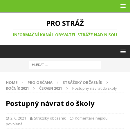
PRO STRÁŽ
INFORMAČNÍ KANÁL OBYVATEL STRÁŽE NAD NISOU
HOME
PRO OBČANA
STRÁŽSKÝ OBČASNÍK
ROČNÍK 2021
ČERVEN 2021
Postupný návrat do školy
Postupný návrat do školy
2. 6. 2021
Strážský občasník
Komentáře nejsou
povolené