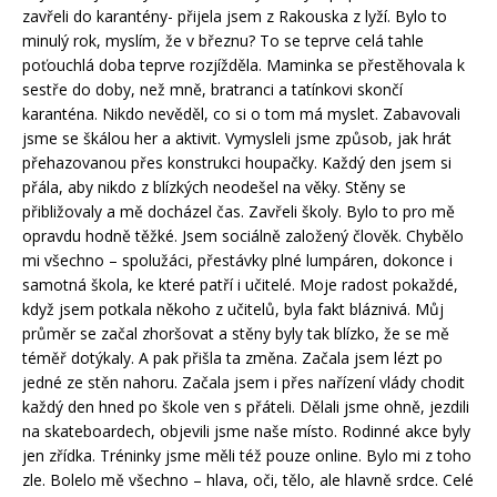
zavřeli do karantény- přijela jsem z Rakouska z lyží. Bylo to
minulý rok, myslím, že v březnu? To se teprve celá tahle
poťouchlá doba teprve rozjížděla. Maminka se přestěhovala k
sestře do doby, než mně, bratranci a tatínkovi skončí
karanténa. Nikdo nevěděl, co si o tom má myslet. Zabavovali
jsme se škálou her a aktivit. Vymysleli jsme způsob, jak hrát
přehazovanou přes konstrukci houpačky. Každý den jsem si
přála, aby nikdo z blízkých neodešel na věky. Stěny se
přibližovaly a mě docházel čas. Zavřeli školy. Bylo to pro mě
opravdu hodně těžké. Jsem sociálně založený člověk. Chybělo
mi všechno – spolužáci, přestávky plné lumpáren, dokonce i
samotná škola, ke které patří i učitelé. Moje radost pokaždé,
když jsem potkala někoho z učitelů, byla fakt bláznivá. Můj
průměr se začal zhoršovat a stěny byly tak blízko, že se mě
téměř dotýkaly. A pak přišla ta změna. Začala jsem lézt po
jedné ze stěn nahoru. Začala jsem i přes nařízení vlády chodit
každý den hned po škole ven s přáteli. Dělali jsme ohně, jezdili
na skateboardech, objevili jsme naše místo. Rodinné akce byly
jen zřídka. Tréninky jsme měli též pouze online. Bylo mi z toho
zle. Bolelo mě všechno – hlava, oči, tělo, ale hlavně srdce. Celé