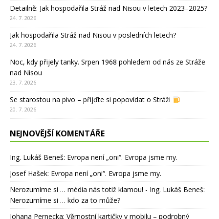
Detailně: Jak hospodařila Stráž nad Nisou v letech 2023–2025?
24. 7. 2026
Jak hospodařila Stráž nad Nisou v posledních letech?
24. 7. 2026
Noc, kdy přijely tanky. Srpen 1968 pohledem od nás ze Stráže
nad Nisou
23. 7. 2026
Se starostou na pivo – přijďte si popovídat o Stráži
20. 7. 2026
NEJNOVĚJŠÍ KOMENTÁŘE
Ing. Lukáš Beneš
:
Evropa není „oni“. Evropa jsme my.
Josef Hašek
:
Evropa není „oni“. Evropa jsme my.
Nerozumíme si … média nás totiž klamou! - Ing. Lukáš Beneš
:
Nerozumíme si … kdo za to může?
Johana Pernecka
:
Věrnostní kartičky v mobilu – podrobný