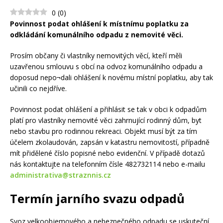
0
(
0
)
Povinnost podat ohlášení k místnímu poplatku za
odkládání komunálního odpadu z nemovité věci.
Prosím občany či vlastníky nemovitých věcí, kteří měli
uzavřenou smlouvu s obcí na odvoz komunálního odpadu a
doposud nepo¬dali ohlášení k novému místní poplatku, aby tak
učinili co nejdříve.
Povinnost podat ohlášení a přihlásit se tak v obci k odpadům
platí pro vlastníky nemovité věci zahrnující rodinný dům, byt
nebo stavbu pro rodinnou rekreaci. Objekt musí být za tím
účelem zkolaudován, zapsán v katastru nemovitostí, případně
mít přidělené číslo popisné nebo evidenční. V případě dotazů
nás kontaktujte na telefonním čísle 482732114 nebo e-mailu
administrativa@straznnis.cz
Termín jarního svazu odpadů
Svoz velkoobjemového a nebezpečného odpadu se uskuteční