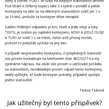
úterý a čtvrtek. PLAST se sváží na stejných stanovištích (kromě
Pod Strání X Stříbrný kopec) také 2 x týdně v pondělí a pátek.
Kontejnery na sklo se na některých stanovištích sváží jen 1 x
za 14 dnů, protože se kontejner dříve nenaplní.
Dalším tříděným odpadem je kov, textil a jedle oleje a tuky.
TEXTIL je svážen po naplnění kontejneru, KOVY A JEDLÉ OLEJE
A TUKY se sváží 1 x za měsíc, nelze určit přesný termín,
protože to pokaždé vychází na jiný den.
V případě nevyvezeného kontejneru, či přeplněných stanovišť
nás prosím kontaktujte na telefonním čísle 482732114 a my
zjednáme nápravu. Na závěr Vás prosím o udržování pořádku
na stanovištích, neodkládejte prosím odpad mimo kontejnery,
raději vyčkejte, až bude kontejner prázdný, případně využijte
jiného stanoviště.
Tereza TIuková
Jak užitečný byl tento příspěvek?