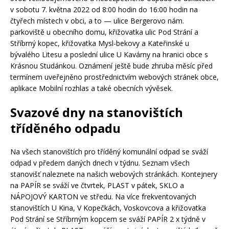
v sobotu 7. května 2022 od 8:00 hodin do 16:00 hodin na
čtyřech místech v obci, a to — ulice Bergerovo nám.
parkoviště u obecního domu, křižovatka ulic Pod Strání a
Stříbrný kopec, křižovatka Mysl-bekovy a Kateřinské u
bývalého Litesu a poslední ulice U Kavárny na hranici obce s
Krásnou Studánkou. Oznámení ještě bude zhruba měsíc před
termínem uveřejněno prostřednictvím webových stránek obce,
aplikace Mobilní rozhlas a také obecních vývěsek.
Svazové dny na stanovištích
tříděného odpadu
Na všech stanovištích pro tříděný komunální odpad se sváží
odpad v předem daných dnech v týdnu. Seznam všech
stanovišť naleznete na našich webových stránkách. Kontejnery
na PAPÍR se sváží ve čtvrtek, PLAST v pátek, SKLO a
NÁPOJOVÝ KARTON ve středu. Na více frekventovaných
stanovištích U Kina, V Kopečkách, Voskovcova a křižovatka
Pod Strání se Stříbrným kopcem se sváží PAPÍR 2 x týdně v