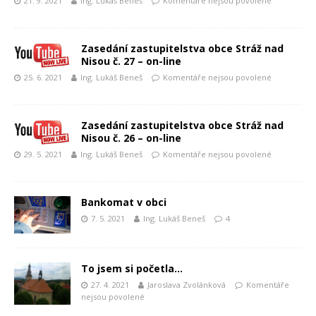
21. 9. 2021
Ing. Lukáš Beneš
Komentáře nejsou povolené
Zasedání zastupitelstva obce Stráž nad
Nisou č. 27 – on-line
25. 6. 2021
Ing. Lukáš Beneš
Komentáře nejsou povolené
Zasedání zastupitelstva obce Stráž nad
Nisou č. 26 – on-line
29. 5. 2021
Ing. Lukáš Beneš
Komentáře nejsou povolené
Bankomat v obci
7. 5. 2021
Ing. Lukáš Beneš
4
To jsem si početla…
27. 4. 2021
Jaroslava Zvolánková
Komentáře
nejsou povolené