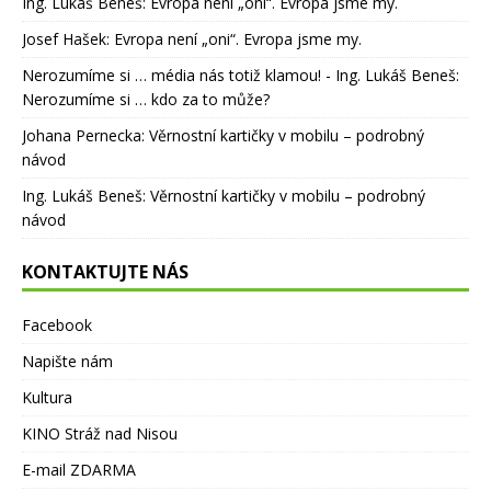
Ing. Lukáš Beneš
:
Evropa není „oni“. Evropa jsme my.
Josef Hašek
:
Evropa není „oni“. Evropa jsme my.
Nerozumíme si … média nás totiž klamou! - Ing. Lukáš Beneš
:
Nerozumíme si … kdo za to může?
Johana Pernecka
:
Věrnostní kartičky v mobilu – podrobný
návod
Ing. Lukáš Beneš
:
Věrnostní kartičky v mobilu – podrobný
návod
KONTAKTUJTE NÁS
Facebook
Napište nám
Kultura
KINO Stráž nad Nisou
E-mail ZDARMA