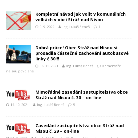
Kompletní návod jak volit v komunálních
volbách v obci Stráž nad Nisou
9. 9. 2022
Ing. Lukáš Beneš
1
Dobrá práce! Obec Stráž nad Nisou si
prosadila částečné zachování autobusové
linky č.30!!!
16. 11. 2021
Ing. Lukáš Beneš
Komentáře
nejsou povolené
Mimořádné zasedání zastupitelstva obce
Stráž nad Nisou č. 30 – on-line
14. 10. 2021
Ing. Lukáš Beneš
5
Zasedání zastupitelstva obce Stráž nad
Nisou č. 29 – on-line