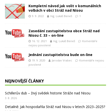
Kompletní návod jak volit v komunálních
volbách v obci Stráž nad Nisou
9. 9. 2022
Ing. Lukáš Beneš
1
Zasedání zastupitelstva obce Stráž nad
Nisou č. 33 – on-line
16. 12. 2021
Ing. Lukáš Beneš
Komentáře
nejsou povolené
Jednání zastupitelstva bude on-line
19. 9. 2020
Jaroslav Vrabec
Komentáře nejsou
povolené
NEJNOVĚJŠÍ ČLÁNKY
Schillerův dub – živý svědek historie Stráže nad Nisou
3. 8. 2026
Detailně: Jak hospodařila Stráž nad Nisou v letech 2023–2025?