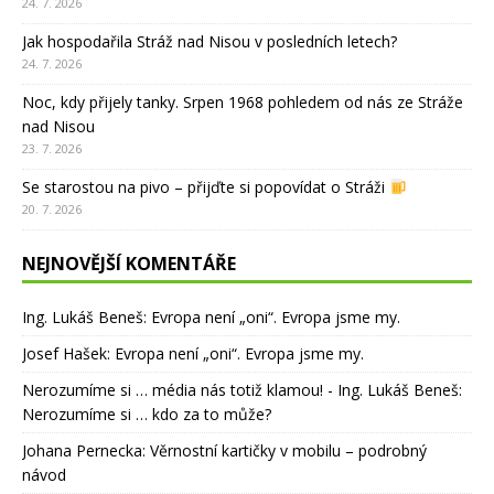
24. 7. 2026
Jak hospodařila Stráž nad Nisou v posledních letech?
24. 7. 2026
Noc, kdy přijely tanky. Srpen 1968 pohledem od nás ze Stráže
nad Nisou
23. 7. 2026
Se starostou na pivo – přijďte si popovídat o Stráži
20. 7. 2026
NEJNOVĚJŠÍ KOMENTÁŘE
Ing. Lukáš Beneš
:
Evropa není „oni“. Evropa jsme my.
Josef Hašek
:
Evropa není „oni“. Evropa jsme my.
Nerozumíme si … média nás totiž klamou! - Ing. Lukáš Beneš
:
Nerozumíme si … kdo za to může?
Johana Pernecka
:
Věrnostní kartičky v mobilu – podrobný
návod