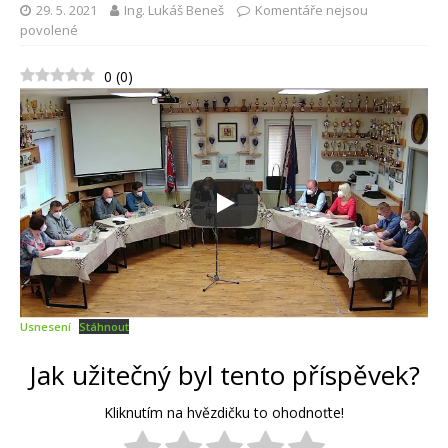
29. 5. 2021
Ing. Lukáš Beneš
Komentáře nejsou
povolené
0
(
0
)
Usnesení
Stáhnout
Jak užitečný byl tento příspěvek?
Kliknutím na hvězdičku to ohodnoťte!