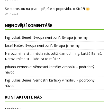
23. 7. 2026
Se starostou na pivo – přijďte si popovídat o Stráži
20. 7. 2026
NEJNOVĚJŠÍ KOMENTÁŘE
Ing. Lukáš Beneš
:
Evropa není „oni“. Evropa jsme my.
Josef Hašek
:
Evropa není „oni“. Evropa jsme my.
Nerozumíme si … média nás totiž klamou! - Ing. Lukáš Beneš
:
Nerozumíme si … kdo za to může?
Johana Pernecka
:
Věrnostní kartičky v mobilu – podrobný
návod
Ing. Lukáš Beneš
:
Věrnostní kartičky v mobilu – podrobný
návod
KONTAKTUJTE NÁS
Facebook