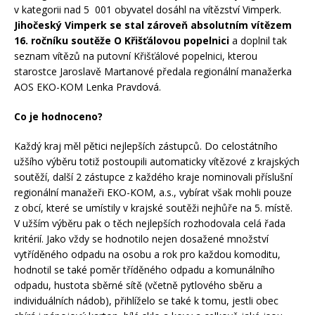
v kategorii nad 5 001 obyvatel dosáhl na vítězství Vimperk.
Jihočeský Vimperk se stal zároveň absolutním vítězem
16. ročníku soutěže O Křišťálovou popelnici
a doplnil tak
seznam vítězů na putovní Křišťálové popelnici, kterou
starostce Jaroslavě Martanové předala regionální manažerka
AOS EKO-KOM Lenka Pravdová.
Co je hodnoceno?
Každý kraj měl pětici nejlepších zástupců. Do celostátního
užšího výběru totiž postoupili automaticky vítězové z krajských
soutěží, další 2 zástupce z každého kraje nominovali příslušní
regionální manažeři EKO-KOM, a.s., vybírat však mohli pouze
z obcí, které se umístily v krajské soutěži nejhůře na 5. místě.
V užším výběru pak o těch nejlepších rozhodovala celá řada
kritérií. Jako vždy se hodnotilo nejen dosažené množství
vytříděného odpadu na osobu a rok pro každou komoditu,
hodnotil se také poměr tříděného odpadu a komunálního
odpadu, hustota sběrné sítě (včetně pytlového sběru a
individuálních nádob), přihlíželo se také k tomu, jestli obec