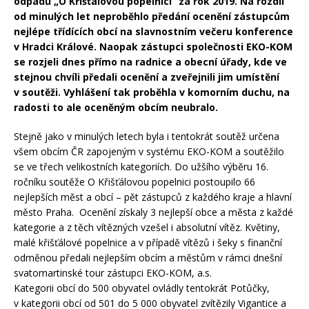
odpadů „O Křišťálovou popelnici“ za rok 2019. Na rozdíl
od minulých let neproběhlo předání ocenění zástupcům
nejlépe třídících obcí na slavnostním večeru konference
v Hradci Králové. Naopak zástupci společnosti EKO-KOM
se rozjeli dnes přímo na radnice a obecní úřady, kde ve
stejnou chvíli předali ocenění a zveřejnili jim umístění
v soutěži. Vyhlášení tak proběhla v komorním duchu, na
radosti to ale oceněným obcím neubralo.
Stejně jako v minulých letech byla i tentokrát soutěž určena
všem obcím ČR zapojeným v systému EKO-KOM a soutěžilo
se ve třech velikostních kategoriích. Do užšího výběru 16.
ročníku soutěže O Křišťálovou popelnici postoupilo 66
nejlepších měst a obcí – pět zástupců z každého kraje a hlavní
město Praha. Ocenění získaly 3 nejlepší obce a města z každé
kategorie a z těch vítězných vzešel i absolutní vítěz. Květiny,
malé křišťálové popelnice a v případě vítězů i šeky s finanční
odměnou předali nejlepším obcím a městům v rámci dnešní
svatomartinské tour zástupci EKO-KOM, a.s.
Kategorii obcí do 500 obyvatel ovládly tentokrát Potůčky,
v kategorii obcí od 501 do 5 000 obyvatel zvítězily Vigantice a