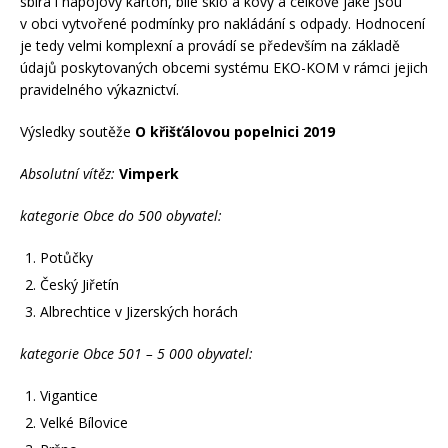
sbírá i nápojový karton, bílé sklo a kovy a celkově jaké jsou
v obci vytvořené podmínky pro nakládání s odpady. Hodnocení
je tedy velmi komplexní a provádí se především na základě
údajů poskytovaných obcemi systému EKO-KOM v rámci jejich
pravidelného výkaznictví.
Výsledky soutěže
O křišťálovou popelnici 2019
Absolutní vítěz:
Vimperk
kategorie Obce do 500 obyvatel:
Potůčky
Český Jiřetín
Albrechtice v Jizerských horách
kategorie Obce 501 – 5 000 obyvatel:
Vigantice
Velké Bílovice