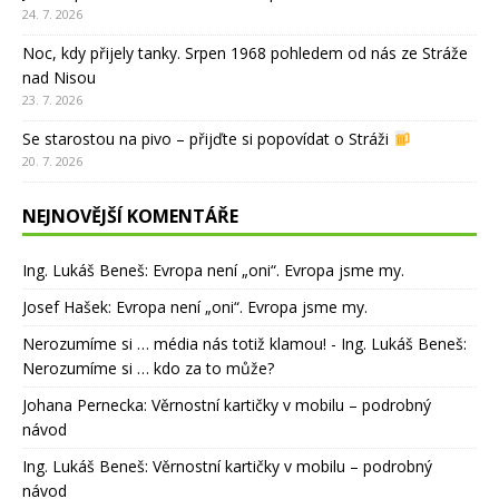
24. 7. 2026
Noc, kdy přijely tanky. Srpen 1968 pohledem od nás ze Stráže
nad Nisou
23. 7. 2026
Se starostou na pivo – přijďte si popovídat o Stráži
20. 7. 2026
NEJNOVĚJŠÍ KOMENTÁŘE
Ing. Lukáš Beneš
:
Evropa není „oni“. Evropa jsme my.
Josef Hašek
:
Evropa není „oni“. Evropa jsme my.
Nerozumíme si … média nás totiž klamou! - Ing. Lukáš Beneš
:
Nerozumíme si … kdo za to může?
Johana Pernecka
:
Věrnostní kartičky v mobilu – podrobný
návod
Ing. Lukáš Beneš
:
Věrnostní kartičky v mobilu – podrobný
návod