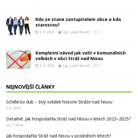
Kdo se stane zastupitelem obce a kdo
starostou?
9. 9. 2022
Ing. Lukáš Beneš
1
Kompletní návod jak volit v komunálních
volbách v obci Stráž nad Nisou
9. 9. 2022
Ing. Lukáš Beneš
1
NEJNOVĚJŠÍ ČLÁNKY
Schillerův dub – živý svědek historie Stráže nad Nisou
3. 8. 2026
Detailně: Jak hospodařila Stráž nad Nisou v letech 2023–2025?
24. 7. 2026
Jak hospodařila Stráž nad Nisou v posledních letech?