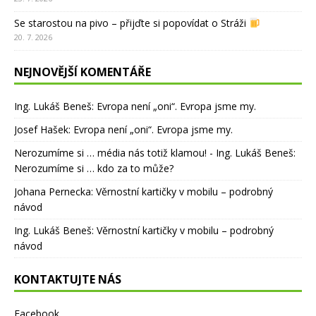
Se starostou na pivo – přijďte si popovídat o Stráži
20. 7. 2026
NEJNOVĚJŠÍ KOMENTÁŘE
Ing. Lukáš Beneš
:
Evropa není „oni“. Evropa jsme my.
Josef Hašek
:
Evropa není „oni“. Evropa jsme my.
Nerozumíme si … média nás totiž klamou! - Ing. Lukáš Beneš
:
Nerozumíme si … kdo za to může?
Johana Pernecka
:
Věrnostní kartičky v mobilu – podrobný
návod
Ing. Lukáš Beneš
:
Věrnostní kartičky v mobilu – podrobný
návod
KONTAKTUJTE NÁS
Facebook