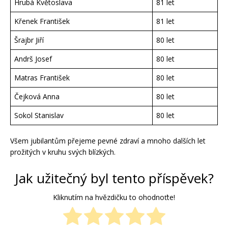
Hrubá Květoslava
81 let
Křenek František
81 let
Šrajbr Jiří
80 let
Andrš Josef
80 let
Matras František
80 let
Čejková Anna
80 let
Sokol Stanislav
80 let
Všem jubilantům přejeme pevné zdraví a mnoho dalších let
prožitých v kruhu svých blízkých.
Jak užitečný byl tento příspěvek?
Kliknutím na hvězdičku to ohodnoťte!