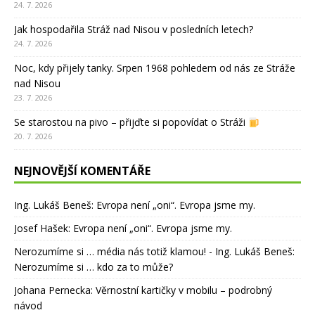
24. 7. 2026
Jak hospodařila Stráž nad Nisou v posledních letech?
24. 7. 2026
Noc, kdy přijely tanky. Srpen 1968 pohledem od nás ze Stráže
nad Nisou
23. 7. 2026
Se starostou na pivo – přijďte si popovídat o Stráži
20. 7. 2026
NEJNOVĚJŠÍ KOMENTÁŘE
Ing. Lukáš Beneš
:
Evropa není „oni“. Evropa jsme my.
Josef Hašek
:
Evropa není „oni“. Evropa jsme my.
Nerozumíme si … média nás totiž klamou! - Ing. Lukáš Beneš
:
Nerozumíme si … kdo za to může?
Johana Pernecka
:
Věrnostní kartičky v mobilu – podrobný
návod