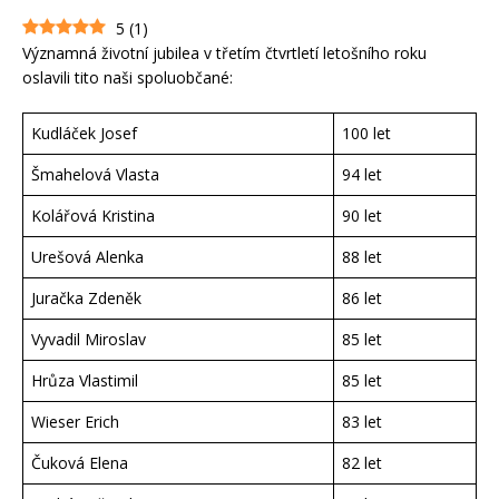
5
(
1
)
Významná životní jubilea v třetím čtvrtletí letošního roku
oslavili tito naši spoluobčané:
Kudláček Josef
100 let
Šmahelová Vlasta
94 let
Kolářová Kristina
90 let
Urešová Alenka
88 let
Juračka Zdeněk
86 let
Vyvadil Miroslav
85 let
Hrůza Vlastimil
85 let
Wieser Erich
83 let
Čuková Elena
82 let