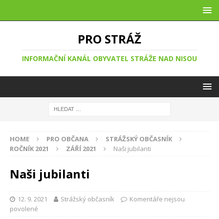
PRO STRÁŽ
INFORMAČNÍ KANÁL OBYVATEL STRÁŽE NAD NISOU
HOME
PRO OBČANA
STRÁŽSKÝ OBČASNÍK
ROČNÍK 2021
ZÁŘÍ 2021
Naši jubilanti
Naši jubilanti
12. 9. 2021
Strážský občasník
Komentáře nejsou
povolené