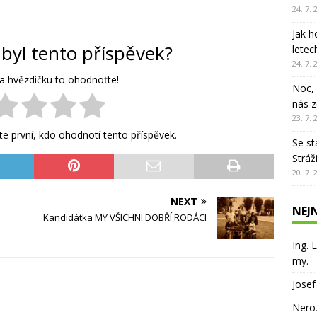
24. 7. 
ISOU
Jak h
erův dub – živý svědek historie Stráže nad Nisou
ÚRYVKY Z
 byl tento příspěvek?
letec
24. 7. 
ÁŽ NAD NISOU
na hvězdičku to ohodnoťte!
Noc, 
nás z
23. 7. 
e první, kdo ohodnotí tento příspěvek.
Se st
Stráž
20. 7. 
NEXT
NEJ
Kandidátka MY VŠICHNI DOBŘÍ RODÁCI
Ing. 
my.
Josef
Neroz