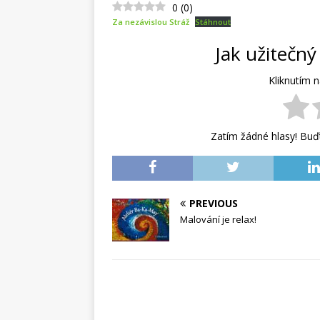
0
(
0
)
OBCI STRÁŽ NAD N
Za nezávislou Stráž
Stáhnout
[ 3. 8. 2026 ]
Schill
Jak užitečný
HISTORIE OBCE STR
Kliknutím 
Zatím žádné hlasy! Buďt
PREVIOUS
Malování je relax!