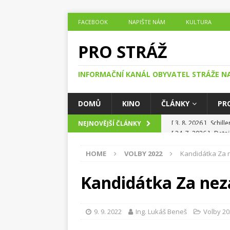
FACEBOOK
NAPIŠTE NÁM
KULTURA
PRO STRÁŽ
INFORMAČNÍ KANÁL OBYVATEL STRÁŽE N
DOMŮ
KINO
ČLÁNKY
PR
[ 24. 7. 2026 ]
Detai
NEJNOVĚJŠÍ ČLÁNKY
ČLÁNKY O DĚNÍ V O
HOME
VOLBY 2022
Kandidátka Za n
[ 24. 7. 2026 ]
Jak h
DĚNÍ V OBCI STRÁŽ
Kandidátka Za nezá
[ 23. 7. 2026 ]
Noc, 
Nisou
ČLÁNKY O 
9. 9. 2022
Ing. Lukáš Beneš
Volby 20
[ 20. 7. 2026 ]
Se st