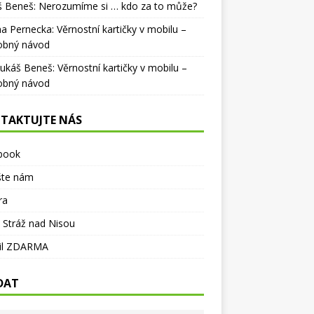
š Beneš
:
Nerozumíme si … kdo za to může?
na Pernecka
:
Věrnostní kartičky v mobilu –
obný návod
Lukáš Beneš
:
Věrnostní kartičky v mobilu –
obný návod
TAKTUJTE NÁS
book
šte nám
ra
 Stráž nad Nisou
il ZDARMA
DAT