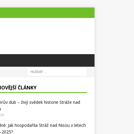
NOVĚJŠÍ ČLÁNKY
lerův dub – živý svědek historie Stráže nad
u
026
lně: Jak hospodařila Stráž nad Nisou v letech
–2025?