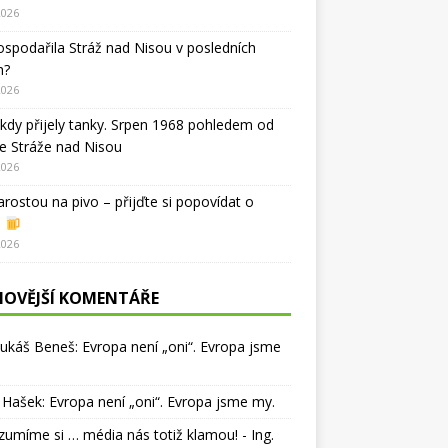
2026
ospodařila Stráž nad Nisou v posledních
h?
2026
kdy přijely tanky. Srpen 1968 pohledem od
e Stráže nad Nisou
2026
arostou na pivo – přijďte si popovídat o
i
2026
NOVĚJŠÍ KOMENTÁŘE
Lukáš Beneš
:
Evropa není „oni“. Evropa jsme
 Hašek
:
Evropa není „oni“. Evropa jsme my.
umíme si … média nás totiž klamou! - Ing.