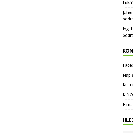
Luká
Joha
podr
Ing. 
podr
KON
Face
Napi
Kultu
KINO
E-ma
HLE