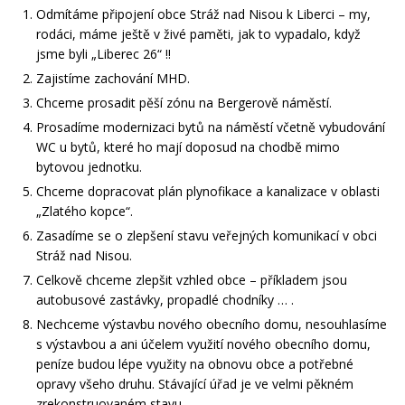
Odmítáme připojení obce Stráž nad Nisou k Liberci – my,
rodáci, máme ještě v živé paměti, jak to vypadalo, když
jsme byli „Liberec 26“ !!
Zajistíme zachování MHD.
Chceme prosadit pěší zónu na Bergerově náměstí.
Prosadíme modernizaci bytů na náměstí včetně vybudování
WC u bytů, které ho mají doposud na chodbě mimo
bytovou jednotku.
Chceme dopracovat plán plynofikace a kanalizace v oblasti
„Zlatého kopce“.
Zasadíme se o zlepšení stavu veřejných komunikací v obci
Stráž nad Nisou.
Celkově chceme zlepšit vzhled obce – příkladem jsou
autobusové zastávky, propadlé chodníky … .
Nechceme výstavbu nového obecního domu, nesouhlasíme
s výstavbou a ani účelem využití nového obecního domu,
peníze budou lépe využity na obnovu obce a potřebné
opravy všeho druhu. Stávající úřad je ve velmi pěkném
zrekonstruovaném stavu.