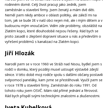
rodinném domě. Celý život pracuji jako zedník, jsem
zaměstnán u stavební firmy. Jsem ženatý a mám dvě děti.
Neměl jsem nikdy ambice v oblasti politiky, ale záleží mi na
tom, jak se bude žít v naší obci nejen mě, ale i mým dětem a v
budoucnu mým vnoučatům. Vidím zde problémy, obzvláště na
Zlatém kopci, které dlouhodobě nejsou řešeny. Rád bych se
proto zasadil o zlepšení dopravní situace u nás a především o
vyřešení problémů s kanalizací na Zlatém kopci.
Jiří Hlozák
Narodil jsem se v roce 1960 ve Stráži nad Nisou, bydlel jsem s
rodiči v domku, který později musel ustoupit výstavbě zdejší
silnice. V této době moji rodiče spolu s dalšími občany postavili
svépomocí paneláky, kam jsme se přestěhovali. Vyučil jsem se
v roce 1978 u stavební firmy. Zaměstnán do roku 1991. Od
tohoto roku jsem OSVČ. Mám rád přímé jednání a férovost.
Rád bych přispěl svými technickými znalostmi a zkušenostmi.
Iveta Kubelková