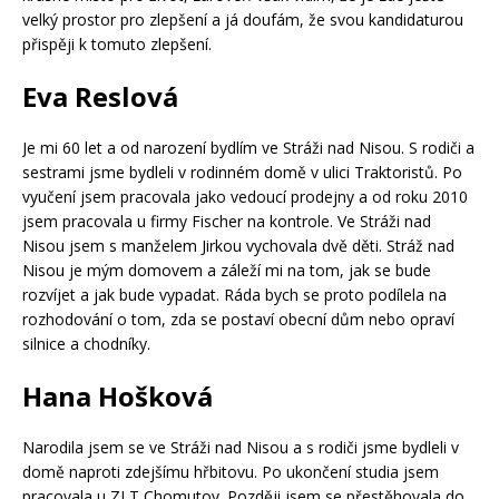
velký prostor pro zlepšení a já doufám, že svou kandidaturou
přispěji k tomuto zlepšení.
Eva Reslová
Je mi 60 let a od narození bydlím ve Stráži nad Nisou. S rodiči a
sestrami jsme bydleli v rodinném domě v ulici Traktoristů. Po
vyučení jsem pracovala jako vedoucí prodejny a od roku 2010
jsem pracovala u firmy Fischer na kontrole. Ve Stráži nad
Nisou jsem s manželem Jirkou vychovala dvě děti. Stráž nad
Nisou je mým domovem a záleží mi na tom, jak se bude
rozvíjet a jak bude vypadat. Ráda bych se proto podílela na
rozhodování o tom, zda se postaví obecní dům nebo opraví
silnice a chodníky.
Hana Hošková
Narodila jsem se ve Stráži nad Nisou a s rodiči jsme bydleli v
domě naproti zdejšímu hřbitovu. Po ukončení studia jsem
pracovala u ZLT Chomutov. Později jsem se přestěhovala do