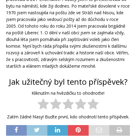
bytu na náměstí, kde žiji dodnes. Po mateřské dovolené v roce
1970 jsem nastoupila na poštu zde ve Stráži nad Nisou, kde
jsem pracovala jako vedoucí pošty až do důchodu v roce
2005. Od tohoto roku do roku 2014 jsem pracovala brigádně
na poště Liberec 1. O dění v naší obci jsem se zajímala vždy,
dlouhá léta jsem pomáhala při zajišťování voleb jako člen
komise. Nyní bych ráda přispěla svými zkušenostmi k dalšímu
rozvoji a zároveň k uchování tradic a historie naší obce. Věřím,
že s pracovitostí, zdravým selským rozumem a zkušenostmi
starších a elánem mladých dokážeme mnohé.
Jak užitečný byl tento příspěvek?
Kliknutím na hvězdičku to ohodnoťte!
Zatím žádné hlasy! Buďte první, kdo ohodnotí tento příspěvek.