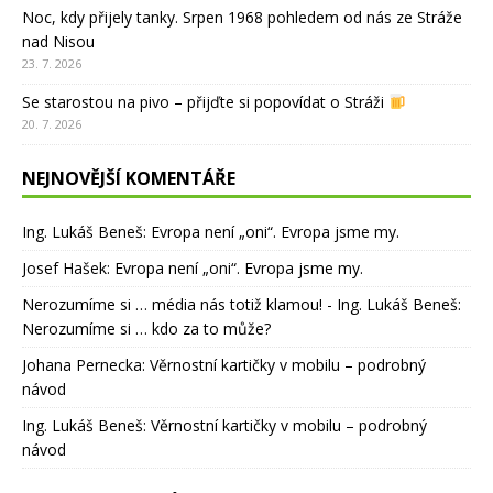
Noc, kdy přijely tanky. Srpen 1968 pohledem od nás ze Stráže
nad Nisou
23. 7. 2026
Se starostou na pivo – přijďte si popovídat o Stráži
20. 7. 2026
NEJNOVĚJŠÍ KOMENTÁŘE
Ing. Lukáš Beneš
:
Evropa není „oni“. Evropa jsme my.
Josef Hašek
:
Evropa není „oni“. Evropa jsme my.
Nerozumíme si … média nás totiž klamou! - Ing. Lukáš Beneš
:
Nerozumíme si … kdo za to může?
Johana Pernecka
:
Věrnostní kartičky v mobilu – podrobný
návod
Ing. Lukáš Beneš
:
Věrnostní kartičky v mobilu – podrobný
návod