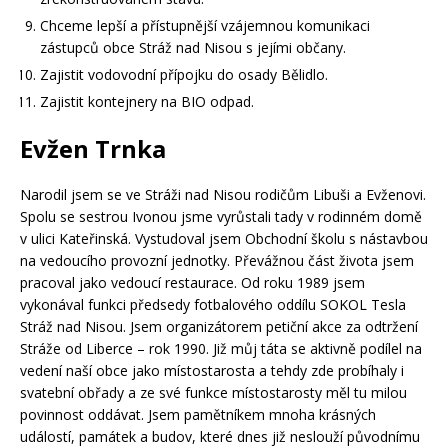
Chceme lepší a přístupnější vzájemnou komunikaci
zástupců obce Stráž nad Nisou s jejími občany.
Zajistit vodovodní přípojku do osady Bělidlo.
Zajistit kontejnery na BIO odpad.
Evžen Trnka
Narodil jsem se ve Stráži nad Nisou rodičům Libuši a Evženovi.
Spolu se sestrou Ivonou jsme vyrůstali tady v rodinném domě
v ulici Kateřinská. Vystudoval jsem Obchodní školu s nástavbou
na vedoucího provozní jednotky. Převážnou část života jsem
pracoval jako vedoucí restaurace. Od roku 1989 jsem
vykonával funkci předsedy fotbalového oddílu SOKOL Tesla
Stráž nad Nisou. Jsem organizátorem petiční akce za odtržení
Stráže od Liberce – rok 1990. Již můj táta se aktivně podílel na
vedení naší obce jako místostarosta a tehdy zde probíhaly i
svatební obřady a ze své funkce místostarosty měl tu milou
povinnost oddávat. Jsem pamětníkem mnoha krásných
událostí, památek a budov, které dnes již neslouží původnímu