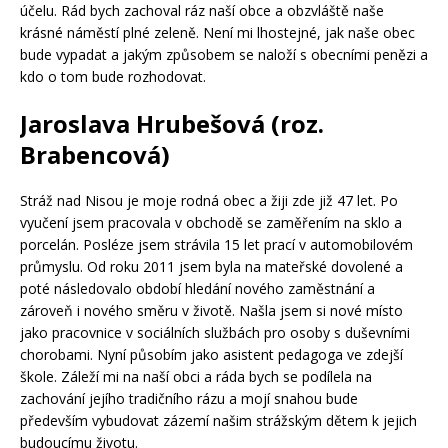
účelu. Rád bych zachoval ráz naší obce a obzvláště naše
krásné náměstí plné zeleně. Není mi lhostejné, jak naše obec
bude vypadat a jakým způsobem se naloží s obecními penězi a
kdo o tom bude rozhodovat.
Jaroslava Hrubešová (roz.
Brabencová)
Stráž nad Nisou je moje rodná obec a žiji zde již 47 let. Po
vyučení jsem pracovala v obchodě se zaměřením na sklo a
porcelán. Posléze jsem strávila 15 let prací v automobilovém
průmyslu. Od roku 2011 jsem byla na mateřské dovolené a
poté následovalo období hledání nového zaměstnání a
zároveň i nového směru v životě. Našla jsem si nové místo
jako pracovnice v sociálních službách pro osoby s duševními
chorobami. Nyní působím jako asistent pedagoga ve zdejší
škole. Záleží mi na naší obci a ráda bych se podílela na
zachování jejího tradičního rázu a mojí snahou bude
především vybudovat zázemí našim strážským dětem k jejich
budoucímu životu.