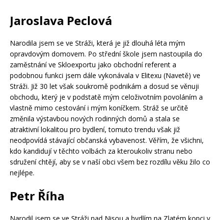
Jaroslava Peclová
Narodila jsem se ve Stráži, která je již dlouhá léta mým
opravdovým domovem. Po střední škole jsem nastoupila do
zaměstnání ve Skloexportu jako obchodní referent a
podobnou funkci jsem dále vykonávala v Elitexu (Navetě) ve
Stráži. Již 30 let však soukromě podnikám a dosud se věnuji
obchodu, který je v podstatě mým celoživotním povoláním a
vlastně mimo cestování i mým koníčkem. Stráž se určitě
změnila výstavbou nových rodinných domů a stala se
atraktivní lokalitou pro bydlení, tomuto trendu však již
neodpovídá stávající občanská vybavenost. Věřím, že všichni,
kdo kandidují v těchto volbách za kteroukoliv stranu nebo
sdružení chtějí, aby se v naší obci všem bez rozdílu věku žilo co
nejlépe.
Petr Říha
Narodil jsem se ve Stráži nad Nisou a bydlím na Zlatém kopci v