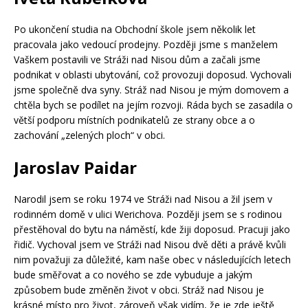
Po ukončení studia na Obchodní škole jsem několik let
pracovala jako vedoucí prodejny. Později jsme s manželem
Vaškem postavili ve Stráži nad Nisou dům a začali jsme
podnikat v oblasti ubytování, což provozuji doposud. Vychovali
jsme společně dva syny. Stráž nad Nisou je mým domovem a
chtěla bych se podílet na jejím rozvoji. Ráda bych se zasadila o
větší podporu místních podnikatelů ze strany obce a o
zachování „zelených ploch“ v obci.
Jaroslav Paidar
Narodil jsem se roku 1974 ve Stráži nad Nisou a žil jsem v
rodinném domě v ulici Werichova. Později jsem se s rodinou
přestěhoval do bytu na náměstí, kde žiji doposud. Pracuji jako
řidič. Vychoval jsem ve Stráži nad Nisou dvě děti a právě kvůli
nim považuji za důležité, kam naše obec v následujících letech
bude směřovat a co nového se zde vybuduje a jakým
způsobem bude změněn život v obci. Stráž nad Nisou je
krásné místo pro život, zároveň však vidím, že je zde ještě