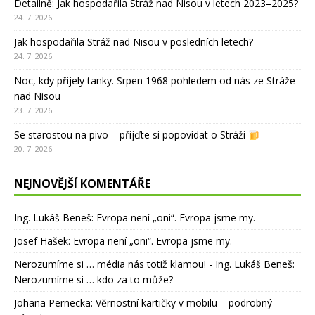
Detailně: Jak hospodařila Stráž nad Nisou v letech 2023–2025?
24. 7. 2026
Jak hospodařila Stráž nad Nisou v posledních letech?
24. 7. 2026
Noc, kdy přijely tanky. Srpen 1968 pohledem od nás ze Stráže
nad Nisou
23. 7. 2026
Se starostou na pivo – přijďte si popovídat o Stráži
20. 7. 2026
NEJNOVĚJŠÍ KOMENTÁŘE
Ing. Lukáš Beneš
:
Evropa není „oni“. Evropa jsme my.
Josef Hašek
:
Evropa není „oni“. Evropa jsme my.
Nerozumíme si … média nás totiž klamou! - Ing. Lukáš Beneš
:
Nerozumíme si … kdo za to může?
Johana Pernecka
:
Věrnostní kartičky v mobilu – podrobný