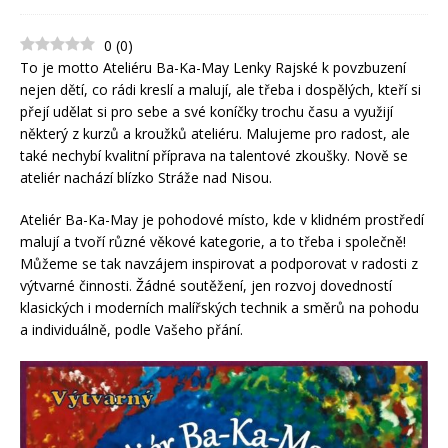
0
(
0
)
To je motto Ateliéru Ba-Ka-May Lenky Rajské k povzbuzení
nejen dětí, co rádi kreslí a malují, ale třeba i dospělých, kteří si
přejí udělat si pro sebe a své koníčky trochu času a využijí
některý z kurzů a kroužků ateliéru. Malujeme pro radost, ale
také nechybí kvalitní příprava na talentové zkoušky. Nově se
ateliér nachází blízko Stráže nad Nisou.
Ateliér Ba-Ka-May je pohodové místo, kde v klidném prostředí
malují a tvoří různé věkové kategorie, a to třeba i společně!
Můžeme se tak navzájem inspirovat a podporovat v radosti z
výtvarné činnosti. Žádné soutěžení, jen rozvoj dovedností
klasických i moderních malířských technik a směrů na pohodu
a individuálně, podle Vašeho přání.