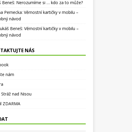
š Beneš
:
Nerozumíme si … kdo za to může?
na Pernecka
:
Věrnostní kartičky v mobilu –
obný návod
Lukáš Beneš
:
Věrnostní kartičky v mobilu –
obný návod
TAKTUJTE NÁS
book
šte nám
ra
 Stráž nad Nisou
il ZDARMA
DAT