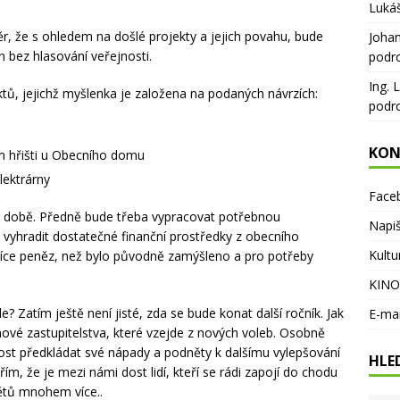
Luká
ěr, že s ohledem na došlé projekty a jejich povahu, bude
Joha
n bez hlasování veřejnosti.
podr
Ing. 
ektů, jejichž myšlenka je založena na podaných návrzích:
podr
KON
m hřišti u Obecního domu
lektrárny
Face
é době. Předně bude třeba vypracovat potřebnou
Napi
vyhradit dostatečné finanční prostředky z obecního
Kultu
á více peněz, než bylo původně zamýšleno a pro potřeby
KINO
? Zatím ještě není jisté, zda se bude konat další ročník. Jak
E-ma
nové zastupitelstva, které vzejde z nových voleb. Osobně
nost předkládat své nápady a podněty k dalšímu vylepšování
HLE
ím, že je mezi námi dost lidí, kteří se rádi zapojí do chodu
ětů mnohem více..