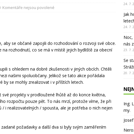
24. 7. 
Komentáře nejsou povolené
ISOU
Jak h
erův dub – živý svědek historie Stráže nad Nisou
ÚRYVKY Z
letec
24. 7. 
ÁŽ NAD NISOU
Noc, 
, aby se občané zapojili do rozhodování o rozvoji své obce.
nás z
na rozhodnutí, co se má v místě jejich bydliště za obecní
23. 7. 
Se st
Stráž
pili s ohledem na dobré zkušenosti v jiných obcích. Chtěli
20. 7. 
zi našimi spoluobčany. Jelikož se tato akce pořádala
é by se mohly zrealizovat i v příštích letech.
NEJ
t své projekty v prodloužené lhůtě až do konce května,
ního rozpočtu pouze pět. To nás mrzí, protože víme, že při
Ing. 
/ i realizovatelných / spousta, ale je potřeba o nich nejen
my.
Josef
l zadané požadavky a další dva si byly svým zaměřením
Neroz