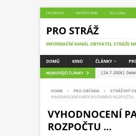
FACEBOOK
NAPIŠTE NÁM
KULTURA
PRO STRÁŽ
INFORMAČNÍ KANÁL OBYVATEL STRÁŽE N
DOMŮ
KINO
ČLÁNKY
PR
[ 24. 7. 2026 ]
Detai
NEJNOVĚJŠÍ ČLÁNKY
ČLÁNKY O DĚNÍ V O
HOME
PRO OBČANA
STRÁŽSKÝ O
[ 24. 7. 2026 ]
Jak h
VYHODNOCENÍ PARTICIPATIVNÍHO ROZPOČTU 
DĚNÍ V OBCI STRÁŽ
VYHODNOCENÍ PA
[ 23. 7. 2026 ]
Noc, 
ROZPOČTU …
Nisou
ČLÁNKY O 
[ 20. 7. 2026 ]
Se st