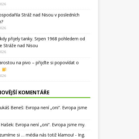
2026
ospodařila Stráž nad Nisou v posledních
h?
2026
kdy přijely tanky. Srpen 1968 pohledem od
e Stráže nad Nisou
2026
arostou na pivo – přijďte si popovídat o
i
2026
NOVĚJŠÍ KOMENTÁŘE
Lukáš Beneš
:
Evropa není „oni“. Evropa jsme
 Hašek
:
Evropa není „oni“. Evropa jsme my.
umíme si … média nás totiž klamou! - Ing.