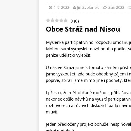
1. 9. 2022
Jiří Zvolánek
Září 2022
OBCI STRÁŽ NAD N
[ 3. 8. 2026 ]
Schill
0
(
0
)
Obce Stráž nad Nisou
HISTORIE OBCE STR
Myšlenka participativního rozpočtu umožňuje
Mohou sami vymyslet, navrhnout a podílet se 
peníze udělat či vylepšit.
U nás ve Stráži jsme k tomuto záměru přistou
jsme vyzkoušet, zda bude obdobný zájem i me
poprvé, sbíralí jsme mimo jiné i podněty, kter
I přesto, že měli občané možnost přihlašova
nakonec došlo návrhů na využití participativ
rozhovorech a různých diskuzích padá návrhů 
mluvit.
Jeden předložený projekt bohužel nesplňova
velmi podobné.