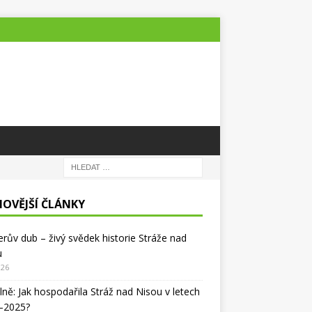
NOVĚJŠÍ ČLÁNKY
lerův dub – živý svědek historie Stráže nad
u
026
lně: Jak hospodařila Stráž nad Nisou v letech
–2025?