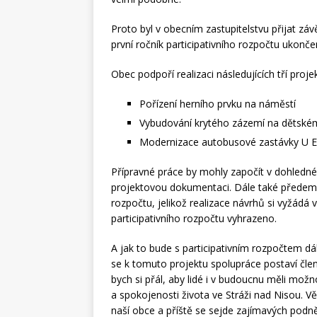
Proto byl v obecním zastupitelstvu přijat záv
první ročník participativního rozpočtu ukonče
Obec podpoří realizaci následujících tří proj
Pořízení herního prvku na náměstí
Vybudování krytého zázemí na dětské
Modernizace autobusové zastávky U E
Přípravné práce by mohly započít v dohledn
projektovou dokumentaci. Dále také předem 
rozpočtu, jelikož realizace návrhů si vyžád
participativního rozpočtu vyhrazeno.
A jak to bude s participativním rozpočtem dále
se k tomuto projektu spolupráce postaví čle
bych si přál, aby lidé i v budoucnu měli mož
a spokojenosti života ve Stráži nad Nisou. Věř
naší obce a příště se sejde zajímavých podn