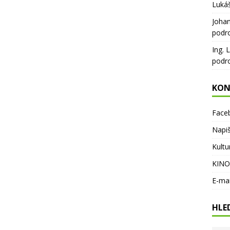
Luká
Joha
podr
Ing. 
podr
KON
Face
Napi
Kultu
KINO
E-ma
HLE