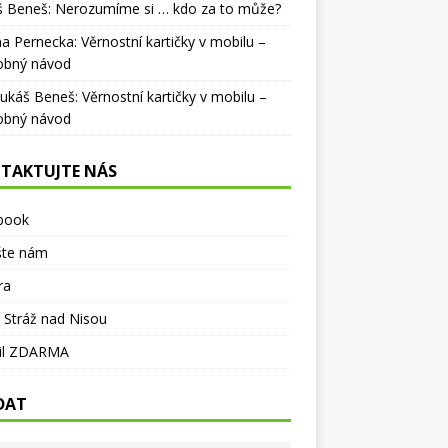
š Beneš
:
Nerozumíme si … kdo za to může?
na Pernecka
:
Věrnostní kartičky v mobilu –
obný návod
Lukáš Beneš
:
Věrnostní kartičky v mobilu –
obný návod
TAKTUJTE NÁS
book
šte nám
ra
 Stráž nad Nisou
il ZDARMA
DAT