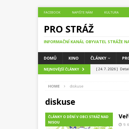
FACEBOOK
NAPIŠTE NÁM
KULTURA
PRO STRÁŽ
INFORMAČNÍ KANÁL OBYVATEL STRÁŽE N
DOMŮ
KINO
ČLÁNKY
PR
[ 24. 7. 2026 ]
Detai
NEJNOVĚJŠÍ ČLÁNKY
ČLÁNKY O DĚNÍ V O
HOME
diskuse
[ 24. 7. 2026 ]
Jak h
DĚNÍ V OBCI STRÁŽ
diskuse
[ 23. 7. 2026 ]
Noc, 
Veř
ČLÁNKY O DĚNÍ V OBCI STRÁŽ NAD
Nisou
ČLÁNKY O 
NISOU
9. 
[ 20. 7. 2026 ]
Se st