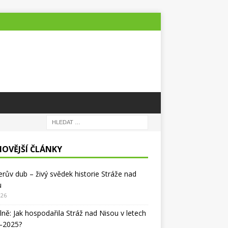
NOVĚJŠÍ ČLÁNKY
lerův dub – živý svědek historie Stráže nad
u
026
lně: Jak hospodařila Stráž nad Nisou v letech
–2025?