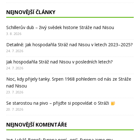
NEJNOVĚJŠÍ ČLÁNKY
Schillerův dub – živý svědek historie Stráže nad Nisou
3. 8. 2026
Detailně: Jak hospodařila Stráž nad Nisou v letech 2023–2025?
24. 7. 2026
Jak hospodařila Stráž nad Nisou v posledních letech?
24. 7. 2026
Noc, kdy přijely tanky. Srpen 1968 pohledem od nás ze Stráže
nad Nisou
23. 7. 2026
Se starostou na pivo – přijďte si popovídat o Stráži
20. 7. 2026
NEJNOVĚJŠÍ KOMENTÁŘE
Ing. Lukáš Beneš
:
Evropa není „oni“. Evropa jsme my.