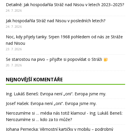
Detailně: Jak hospodařila Stráž nad Nisou v letech 2023–2025?
24. 7. 2026
Jak hospodařila Stráž nad Nisou v posledních letech?
24. 7. 2026
Noc, kdy přijely tanky. Srpen 1968 pohledem od nás ze Stráže
nad Nisou
23. 7. 2026
Se starostou na pivo – přijďte si popovídat o Stráži
20. 7. 2026
NEJNOVĚJŠÍ KOMENTÁŘE
Ing. Lukáš Beneš
:
Evropa není „oni“. Evropa jsme my.
Josef Hašek
:
Evropa není „oni“. Evropa jsme my.
Nerozumíme si … média nás totiž klamou! - Ing. Lukáš Beneš
:
Nerozumíme si … kdo za to může?
Johana Pernecka
:
Věrnostní kartičky v mobilu – podrobný