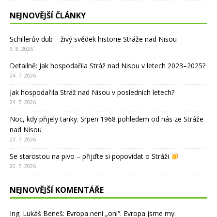
NEJNOVĚJŠÍ ČLÁNKY
Schillerův dub – živý svědek historie Stráže nad Nisou
3. 8. 2026
Detailně: Jak hospodařila Stráž nad Nisou v letech 2023–2025?
24. 7. 2026
Jak hospodařila Stráž nad Nisou v posledních letech?
24. 7. 2026
Noc, kdy přijely tanky. Srpen 1968 pohledem od nás ze Stráže
nad Nisou
23. 7. 2026
Se starostou na pivo – přijďte si popovídat o Stráži
20. 7. 2026
NEJNOVĚJŠÍ KOMENTÁŘE
Ing. Lukáš Beneš
:
Evropa není „oni“. Evropa jsme my.