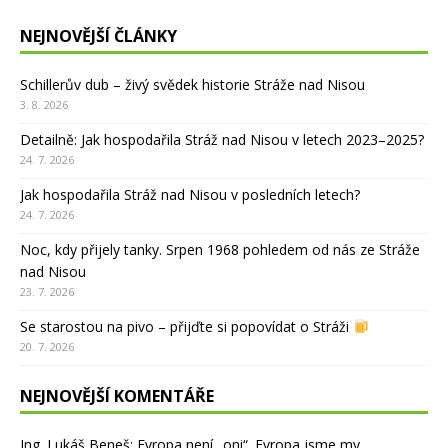
NEJNOVĚJŠÍ ČLÁNKY
Schillerův dub – živý svědek historie Stráže nad Nisou
3. 8. 2026
Detailně: Jak hospodařila Stráž nad Nisou v letech 2023–2025?
24. 7. 2026
Jak hospodařila Stráž nad Nisou v posledních letech?
24. 7. 2026
Noc, kdy přijely tanky. Srpen 1968 pohledem od nás ze Stráže
nad Nisou
23. 7. 2026
Se starostou na pivo – přijďte si popovídat o Stráži
20. 7. 2026
NEJNOVĚJŠÍ KOMENTÁŘE
Ing. Lukáš Beneš
:
Evropa není „oni“. Evropa jsme my.