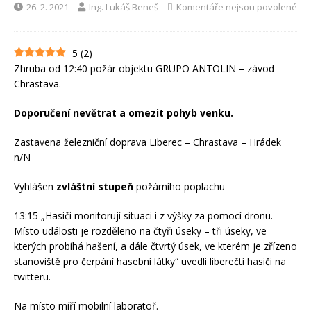
26. 2. 2021
Ing. Lukáš Beneš
Komentáře nejsou povolené
5
(
2
)
Zhruba od 12:40 požár objektu GRUPO ANTOLIN – závod
Chrastava.
Doporučení nevětrat a omezit pohyb venku.
Zastavena železniční doprava Liberec – Chrastava – Hrádek
n/N
Vyhlášen
zvláštní stupeň
požárního poplachu
13:15 „Hasiči monitorují situaci i z výšky za pomocí dronu.
Místo události je rozděleno na čtyři úseky – tři úseky, ve
kterých probíhá hašení, a dále čtvrtý úsek, ve kterém je zřízeno
stanoviště pro čerpání hasební látky“ uvedli liberečtí hasiči na
twitteru.
Na místo míří mobilní laboratoř.