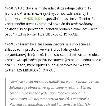
14:50 „V tuto chvíli na místě události zasahuje celkem 17
jednotek. V rámci mezikrajské výpomoci zde zasahují i
jednotky ze
@HZS_ScK
se speciálním hasicím zařízením. Ze
Záchranného útvaru Zbiroh byl povolán dálkově ovládaný
nakladač. Před příjezdem jednotek proběhla evakuace všech
osob.“ – zdroj twitter HZS LIBERECKÉHO KRAJE
14:59 „Požárem byla zasažena výrobní hala společně se
skladovacími prostory, ve které probíhala výroba
polyuretanových výrobků. Na místo se dostavil zástupce obce
Chrastava. Upřesnění počtu evakuovaných osob – jednalo se o
cca 100 osob, které opustili budovu samovolně.“ – zdroj
twitter HZS LIBERECKÉHO KRAJE
Lokalizace byla na KOPIS nahlášena v 17:25 hodin. Provoz
železnice je obnoven ve zpomaleném režimu. Během
zásahu bylo vedeno jedenáct útočných proudů a
zasahovala zde bezmála stovka hasičů. Laboratoř z
Kamenice nenaměřila zvýšené koncentrace žádných