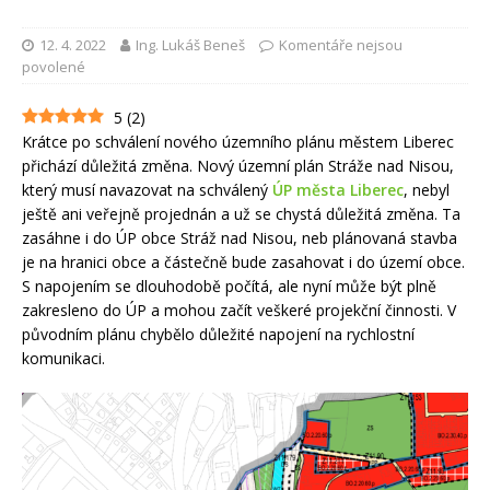
12. 4. 2022
Ing. Lukáš Beneš
Komentáře nejsou
povolené
5
(
2
)
Krátce po schválení nového územního plánu městem Liberec
přichází důležitá změna. Nový územní plán Stráže nad Nisou,
který musí navazovat na schválený
ÚP města Liberec
, nebyl
ještě ani veřejně projednán a už se chystá důležitá změna. Ta
zasáhne i do ÚP obce Stráž nad Nisou, neb plánovaná stavba
je na hranici obce a částečně bude zasahovat i do území obce.
S napojením se dlouhodobě počítá, ale nyní může být plně
zakresleno do ÚP a mohou začít veškeré projekční činnosti. V
původním plánu chybělo důležité napojení na rychlostní
komunikaci.