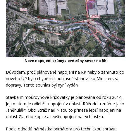
Nové napojení průmyslové zóny sever na RK
Důvodem, proč plánované napojení na RK nebylo zahrnuto do
nového ÚP bylo chybějící souhlasné stanovisko Ministerstva
dopravy. Tento souhlas byl nyní vydán.
Stavba mimoúrovňové křižovatky je plánována od roku 2014.
Jejím cílem je odlehčit napojení v oblasti Růžodolu známe jako
„sněhulák“. Obci Stráž nad Nisou to přinese lepší napojení na
oblast Zlatého kopce a lepší napojení na rychlostku.
Podle odhadů náměstka primátora pro technickou správu