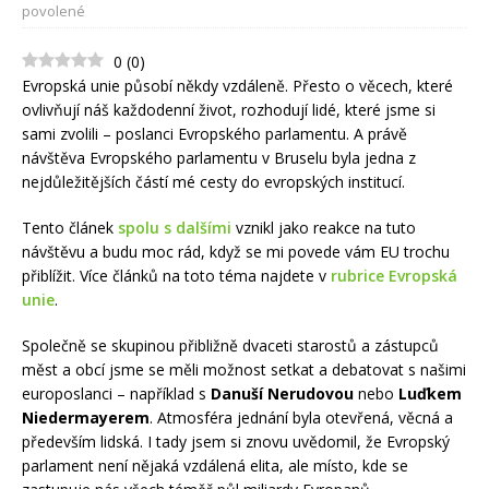
povolené
0
(
0
)
Evropská unie působí někdy vzdáleně. Přesto o věcech, které
ovlivňují náš každodenní život, rozhodují lidé, které jsme si
sami zvolili – poslanci Evropského parlamentu. A právě
návštěva Evropského parlamentu v Bruselu byla jedna z
nejdůležitějších částí mé cesty do evropských institucí.
Tento článek
spolu s dalšími
vznikl jako reakce na tuto
návštěvu a budu moc rád, když se mi povede vám EU trochu
přiblížit. Více článků na toto téma najdete v
rubrice Evropská
unie
.
Společně se skupinou přibližně dvaceti starostů a zástupců
měst a obcí jsme se měli možnost setkat a debatovat s našimi
europoslanci – například s
Danuší Nerudovou
nebo
Luďkem
Niedermayerem
. Atmosféra jednání byla otevřená, věcná a
především lidská. I tady jsem si znovu uvědomil, že Evropský
parlament není nějaká vzdálená elita, ale místo, kde se