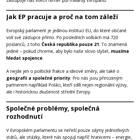
zastupuje nás všech téměř půl miliardy Evropanů.
Jak EP pracuje a proč na tom záleží
Evropský parlament je jedinou institucí EU, do které občané
volí své zástupce přímo. Po posledních volbách má 720
poslanců, z toho
Česká republika pouze 21
. To znamená
jediné – pokud chceme, aby bylo naše slovo slyšet,
musíme
hledat spojence
.
A nejde jen o politické frakce a ideové směry, ale také o
geografii a společné priority
. Pro nás jsou přirozeným
partnerem například Poláci, kteří sdílí nejen regionální výzvy,
ale i historickou zkušenost střední Evropy.
Společné problémy, společná
rozhodnutí
V Evropském parlamentu se neřeší pouze zájmy jednotlivých
států, ale otázky, které nás spojují napříč hranicemi – energie,