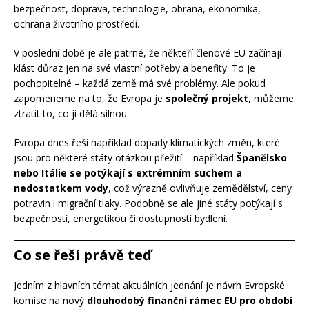
bezpečnost, doprava, technologie, obrana, ekonomika,
ochrana životního prostředí.
V poslední době je ale patrné, že někteří členové EU začínají
klást důraz jen na své vlastní potřeby a benefity. To je
pochopitelné – každá země má své problémy. Ale pokud
zapomeneme na to, že Evropa je
společný projekt
, můžeme
ztratit to, co ji dělá silnou.
Evropa dnes řeší například dopady klimatických změn, které
jsou pro některé státy otázkou přežití – například
Španělsko
nebo Itálie se potýkají s extrémním suchem a
nedostatkem vody
, což výrazně ovlivňuje zemědělství, ceny
potravin i migrační tlaky. Podobně se ale jiné státy potýkají s
bezpečností, energetikou či dostupností bydlení.
Co se řeší právě teď
Jedním z hlavních témat aktuálních jednání je návrh Evropské
komise na nový
dlouhodobý finanční rámec EU pro období