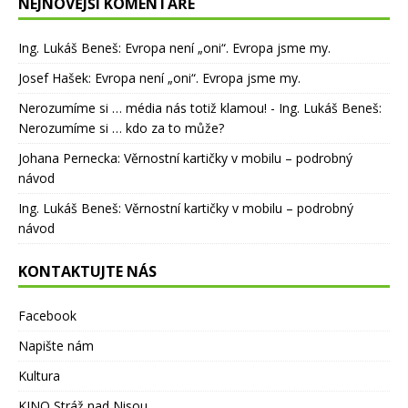
NEJNOVĚJŠÍ KOMENTÁŘE
Ing. Lukáš Beneš
:
Evropa není „oni“. Evropa jsme my.
Josef Hašek
:
Evropa není „oni“. Evropa jsme my.
Nerozumíme si … média nás totiž klamou! - Ing. Lukáš Beneš
:
Nerozumíme si … kdo za to může?
Johana Pernecka
:
Věrnostní kartičky v mobilu – podrobný
návod
Ing. Lukáš Beneš
:
Věrnostní kartičky v mobilu – podrobný
návod
KONTAKTUJTE NÁS
Facebook
Napište nám
Kultura
KINO Stráž nad Nisou