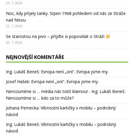
24. 7. 2026
Noc, kdy přijely tanky. Srpen 1968 pohledem od nás ze Stráže
nad Nisou
23. 7. 2026
Se starostou na pivo – přijďte si popovídat o Stráži
20. 7. 2026
NEJNOVĚJŠÍ KOMENTÁŘE
Ing. Lukáš Beneš
:
Evropa není „oni“. Evropa jsme my.
Josef Hašek
:
Evropa není „oni“. Evropa jsme my.
Nerozumíme si … média nás totiž klamou! - Ing. Lukáš Beneš
:
Nerozumíme si … kdo za to může?
Johana Pernecka
:
Věrnostní kartičky v mobilu – podrobný
návod
Ing. Lukáš Beneš
:
Věrnostní kartičky v mobilu – podrobný
návod