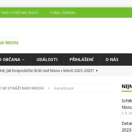
KINO STRÁŽ NAD NISOU
E-MAIL ZDARMA
AD NISOU
O OBČANA
UDÁLOSTI
PŘIHLÁŠENÍ
O NÁS
lně: Jak hospodařila Stráž nad Nisou v letech 2023–2025?
BCI STRÁŽ NAD NISOU
NEJ
E VE STRÁŽI NAD NISOU
kanalizace
ospodařila Stráž nad Nisou v posledních letech?
ČLÁNKY O
Schil
 NAD NISOU
Niso
kdy přijely tanky. Srpen 1968 pohledem od nás ze Stráže nad
3. 8. 2
DĚNÍ V OBCI STRÁŽ NAD NISOU
Detai
2023
arostou na pivo – přijďte si popovídat o Stráži
AKTUALITY V