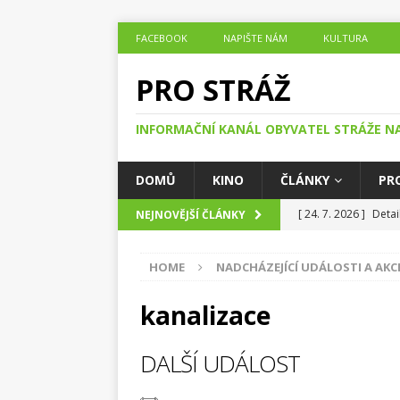
FACEBOOK
NAPIŠTE NÁM
KULTURA
PRO STRÁŽ
INFORMAČNÍ KANÁL OBYVATEL STRÁŽE N
DOMŮ
KINO
ČLÁNKY
PR
[ 24. 7. 2026 ]
Detai
NEJNOVĚJŠÍ ČLÁNKY
ČLÁNKY O DĚNÍ V O
HOME
NADCHÁZEJÍCÍ UDÁLOSTI A AKC
[ 24. 7. 2026 ]
Jak h
DĚNÍ V OBCI STRÁŽ
kanalizace
[ 23. 7. 2026 ]
Noc, 
DALŠÍ UDÁLOST
Nisou
ČLÁNKY O 
[ 20. 7. 2026 ]
Se st