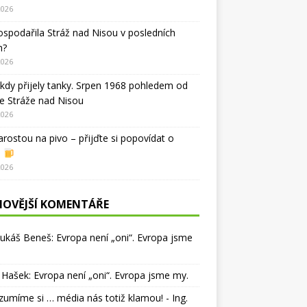
2026
ospodařila Stráž nad Nisou v posledních
h?
2026
kdy přijely tanky. Srpen 1968 pohledem od
e Stráže nad Nisou
2026
arostou na pivo – přijďte si popovídat o
i
2026
NOVĚJŠÍ KOMENTÁŘE
Lukáš Beneš
:
Evropa není „oni“. Evropa jsme
 Hašek
:
Evropa není „oni“. Evropa jsme my.
umíme si … média nás totiž klamou! - Ing.