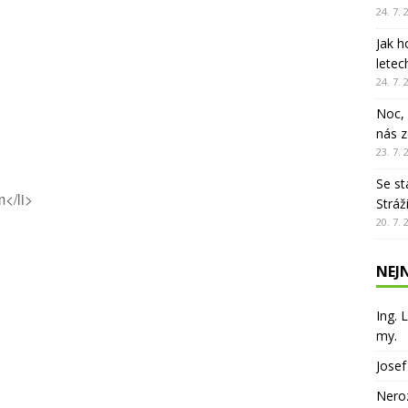
24. 7. 
ISOU
Jak h
erův dub – živý svědek historie Stráže nad Nisou
ÚRYVKY Z
letec
24. 7. 
ÁŽ NAD NISOU
Noc, 
nás z
23. 7. 
Se st
m</li>
Stráž
20. 7. 
NEJ
Ing. 
my.
Josef
Neroz