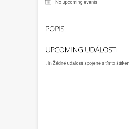
No upcoming events
OBCI STRÁŽ NAD N
[ 3. 8. 2026 ]
Schill
POPIS
HISTORIE OBCE STR
UPCOMING UDÁLOSTI
<li>Žádné události spojené s tímto štítke