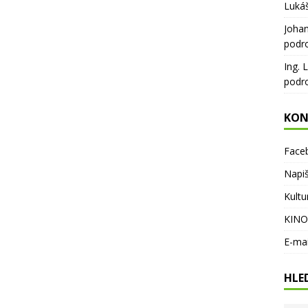
Luká
Joha
podr
Ing. 
podr
KON
Face
Napi
Kultu
KINO
E-ma
HLE