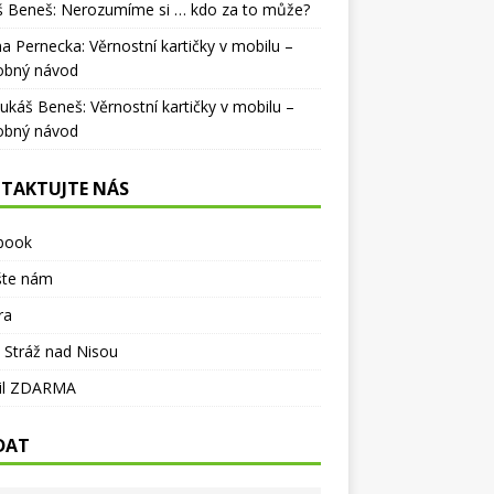
š Beneš
:
Nerozumíme si … kdo za to může?
na Pernecka
:
Věrnostní kartičky v mobilu –
obný návod
Lukáš Beneš
:
Věrnostní kartičky v mobilu –
obný návod
TAKTUJTE NÁS
book
šte nám
ra
 Stráž nad Nisou
il ZDARMA
DAT