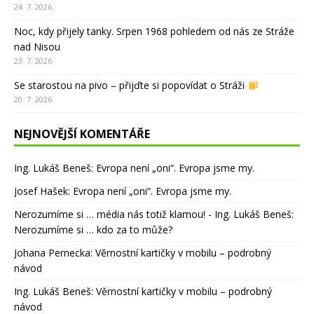
24. 7. 2026
Noc, kdy přijely tanky. Srpen 1968 pohledem od nás ze Stráže
nad Nisou
23. 7. 2026
Se starostou na pivo – přijďte si popovídat o Stráži
20. 7. 2026
NEJNOVĚJŠÍ KOMENTÁŘE
Ing. Lukáš Beneš
:
Evropa není „oni“. Evropa jsme my.
Josef Hašek
:
Evropa není „oni“. Evropa jsme my.
Nerozumíme si … média nás totiž klamou! - Ing. Lukáš Beneš
:
Nerozumíme si … kdo za to může?
Johana Pernecka
:
Věrnostní kartičky v mobilu – podrobný
návod
Ing. Lukáš Beneš
:
Věrnostní kartičky v mobilu – podrobný
návod