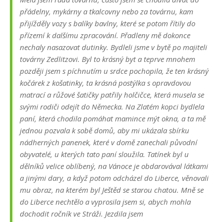
přádelny, mykárny a tkalcovny nebo za továrnu, kam
přijížděly vozy s balíky bavlny, které se potom řítily do
přízemí k dalšímu zpracování. Přadleny mě dokonce
nechaly nasazovat dutinky. Bydleli jsme v bytě po majiteli
továrny Zedlitzovi. Byl to krásný byt a teprve mnohem
později jsem s píchnutím u srdce pochopila, že ten krásný
kočárek z košatinky, ta krásná postýlka s opravdovou
matrací a růžové šatičky patřily holčičce, která musela se
svými rodiči odejít do Německa. Na Zlatém kopci bydlela
paní, která chodila pomáhat mamince mýt okna, a ta mě
jednou pozvala k sobě domů, aby mi ukázala sbírku
nádherných panenek, které v domě zanechali původní
obyvatelé, u kterých tato paní sloužila. Tatínek byl u
dělníků velice oblíbený, na Vánoce je obdarovával látkami
a jinými dary, a když potom odcházel do Liberce, věnovali
mu obraz, na kterém byl Ještěd se starou chatou. Mně se
do Liberce nechtělo a vyprosila jsem si, abych mohla
dochodit ročník ve Stráži. Jezdila jsem