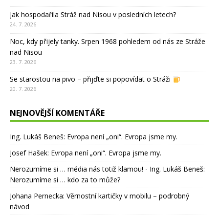
Jak hospodařila Stráž nad Nisou v posledních letech?
24. 7. 2026
Noc, kdy přijely tanky. Srpen 1968 pohledem od nás ze Stráže
nad Nisou
23. 7. 2026
Se starostou na pivo – přijďte si popovídat o Stráži
20. 7. 2026
NEJNOVĚJŠÍ KOMENTÁŘE
Ing. Lukáš Beneš
:
Evropa není „oni“. Evropa jsme my.
Josef Hašek
:
Evropa není „oni“. Evropa jsme my.
Nerozumíme si … média nás totiž klamou! - Ing. Lukáš Beneš
:
Nerozumíme si … kdo za to může?
Johana Pernecka
:
Věrnostní kartičky v mobilu – podrobný
návod