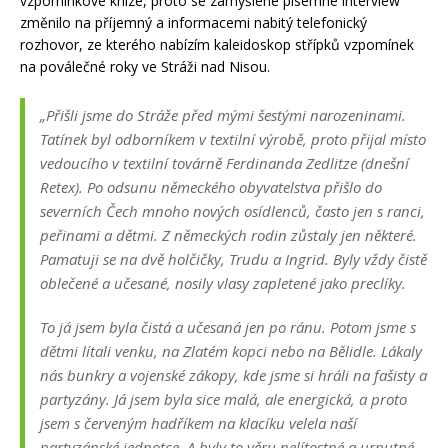
vzpomínkové knize, proto se zamýšlené písemné interview
změnilo na příjemný a informacemi nabitý telefonický
rozhovor, ze kterého nabízím kaleidoskop střípků vzpomínek
na poválečné roky ve Stráži nad Nisou.
„Přišli jsme do Stráže před mými šestými narozeninami.
Tatínek byl odborníkem v textilní výrobě, proto přijal místo
vedoucího v textilní továrně Ferdinanda Zedlitze (dnešní
Retex). Po odsunu německého obyvatelstva přišlo do
severních Čech mnoho nových osídlenců, často jen s ranci,
peřinami a dětmi. Z německých rodin zůstaly jen některé.
Pamatuji se na dvě holčičky, Trudu a Ingrid. Byly vždy čistě
oblečené a učesané, nosily vlasy zapletené jako preclíky.
To já jsem byla čistá a učesaná jen po ránu. Potom jsme s
dětmi lítali venku, na Zlatém kopci nebo na Bělidle. Lákaly
nás bunkry a vojenské zákopy, kde jsme si hráli na fašisty a
partyzány. Já jsem byla sice malá, ale energická, a proto
jsem s červeným hadříkem na klacíku velela naší
partyzánské jednotce. A byly to věru nelítostné a urputné