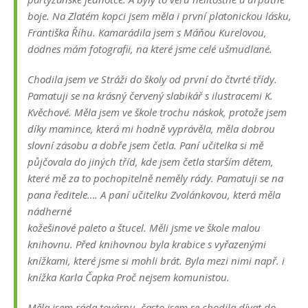
boje. Na Zlatém kopci jsem měla i první platonickou lásku,
Františka Říhu. Kamarádila jsem s Máňou Kurelovou,
dodnes mám fotografii, na které jsme celé ušmudlané.
Chodila jsem ve Stráži do školy od první do čtvrté třídy.
Pamatuji se na krásný červený slabikář s ilustracemi K.
Kvěchové. Měla jsem ve škole trochu náskok, protože jsem
díky mamince, která mi hodně vyprávěla, měla dobrou
slovní zásobu a dobře jsem četla. Paní učitelka si mě
půjčovala do jiných tříd, kde jsem četla starším dětem,
které mě za to pochopitelně neměly rády. Pamatuji se na
pana ředitele…. A paní učitelku Zvolánkovou, která měla
nádherné
kožešinové paleto a štucel. Měli jsme ve škole malou
knihovnu. Před knihovnou byla krabice s vyřazenými
knížkami, které jsme si mohli brát. Byla mezi nimi např. i
knížka Karla Čapka Proč nejsem komunistou.
Měla jsem ráda továrnu, často jsem se chodila dívat do