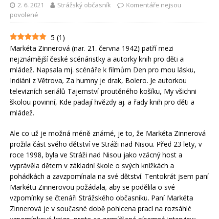
2. 6. 2021
Strážský občasník
Komentáře nejsou
povolené
5
(
1
)
Markéta Zinnerová (nar. 21. června 1942) patří mezi
nejznámější české scénáristky a autorky knih pro děti a
mládež. Napsala mj. scénáře k filmům Den pro mou lásku,
Indiáni z Větrova, Za humny je drak, Bolero. Je autorkou
televizních seriálů Tajemství proutěného košíku, My všichni
školou povinní, Kde padají hvězdy aj. a řady knih pro děti a
mládež.
Ale co už je možná méně známé, je to, že Markéta Zinnerová
prožila část svého dětství ve Stráži nad Nisou. Před 23 lety, v
roce 1998, byla ve Stráži nad Nisou jako vzácný host a
vyprávěla dětem v základní škole o svých knížkách a
pohádkách a zavzpomínala na své dětství. Tentokrát jsem paní
Markétu Zinnerovou požádala, aby se podělila o své
vzpomínky se čtenáři Strážského občasníku. Paní Markéta
Zinnerová je v současné době pohlcena prací na rozsáhlé